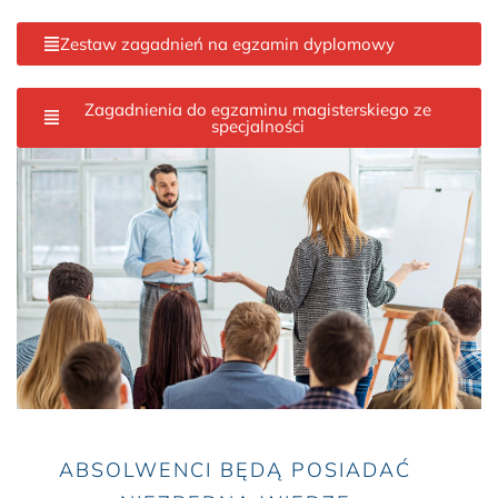
Zestaw zagadnień na egzamin dyplomowy
Zagadnienia do egzaminu magisterskiego ze
specjalności
ABSOLWENCI BĘDĄ POSIADAĆ