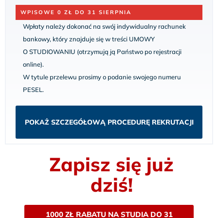
WPISOWE 0 ZŁ DO 31 SIERPNIA
Wpłaty należy dokonać na swój indywidualny rachunek
bankowy, który znajduje się w treści UMOWY
O STUDIOWANIU (otrzymują ją Państwo po rejestracji
online).
W tytule przelewu prosimy o podanie swojego numeru
PESEL.
POKAŻ SZCZEGÓŁOWĄ PROCEDURĘ REKRUTACJI
Zapisz się już
dziś!
1000 ZŁ RABATU NA STUDIA DO 31