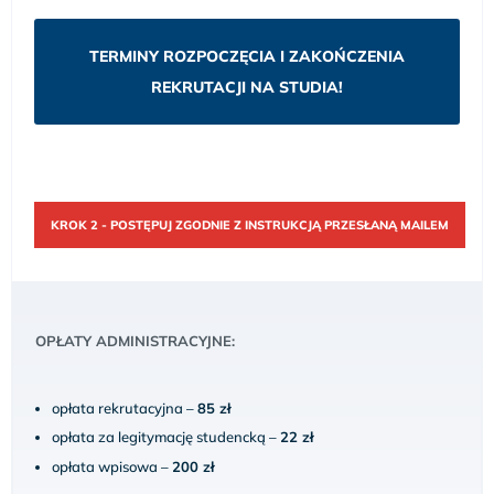
TERMINY ROZPOCZĘCIA I ZAKOŃCZENIA
REKRUTACJI NA STUDIA!
KROK 2 - POSTĘPUJ ZGODNIE Z INSTRUKCJĄ PRZESŁANĄ MAILEM
OPŁATY ADMINISTRACYJNE:
opłata rekrutacyjna –
85 zł
opłata za legitymację studencką –
22 zł
opłata wpisowa –
200 zł