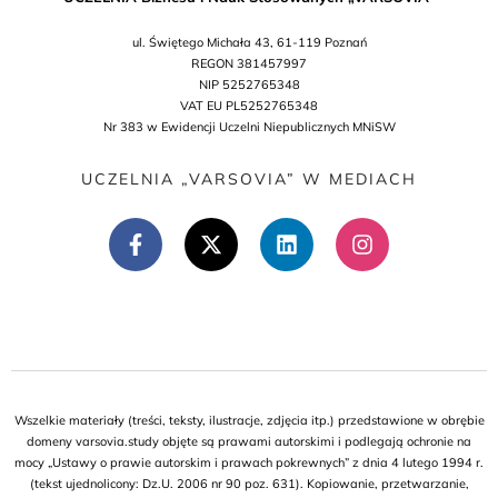
ul. Świętego Michała 43, 61-119 Poznań
REGON 381457997
NIP 5252765348
VAT EU PL5252765348
Nr 383 w Ewidencji Uczelni Niepublicznych MNiSW
UCZELNIA „VARSOVIA” W MEDIACH
Wszelkie materiały (treści, teksty, ilustracje, zdjęcia itp.) przedstawione w obrębie
domeny varsovia.study objęte są prawami autorskimi i podlegają ochronie na
mocy „Ustawy o prawie autorskim i prawach pokrewnych” z dnia 4 lutego 1994 r.
(tekst ujednolicony: Dz.U. 2006 nr 90 poz. 631). Kopiowanie, przetwarzanie,