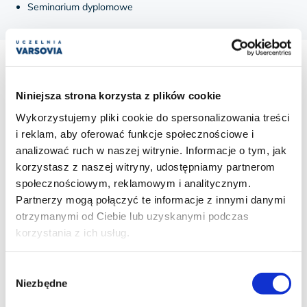
Seminarium dyplomowe
PERSPEKTYWY ZATRUDNIENIA
Niniejsza strona korzysta z plików cookie
Wykorzystujemy pliki cookie do spersonalizowania treści
działy HR firm i instytucji
i reklam, aby oferować funkcje społecznościowe i
analizować ruch w naszej witrynie. Informacje o tym, jak
działy marketingu i sprzedaży
korzystasz z naszej witryny, udostępniamy partnerom
firmy rekrutacyjne
społecznościowym, reklamowym i analitycznym.
Partnerzy mogą połączyć te informacje z innymi danymi
firmy i urzędy państwowe
otrzymanymi od Ciebie lub uzyskanymi podczas
korzystania z ich usług.
doradztwo dla kadry menedżerskiej
domy medialne, agencje PR i reklamy
Wybór
poradnie i gabinety psychologiczne
Niezbędne
zgody
hodowle terapeutyczne i rezerwaty