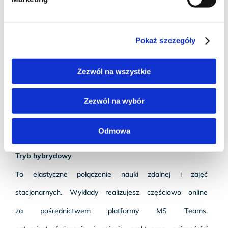
na Uczelni.
Pokaż szczegóły
Zezwól na wszystkie
Zezwól na wybór
JAK MOŻESZ STUDIOWAĆ NA TYM
Odmowa
KIERUNKU?
Tryb hybrydowy
To elastyczne połączenie nauki zdalnej i zajęć
stacjonarnych. Wykłady realizujesz częściowo online
za pośrednictwem platformy MS Teams,