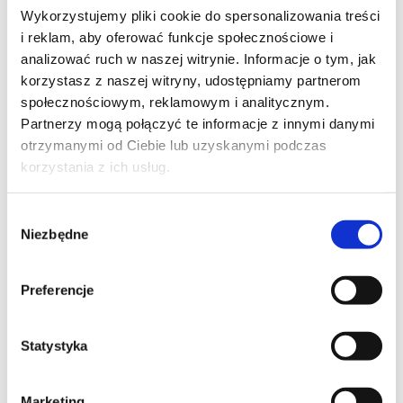
Wykorzystujemy pliki cookie do spersonalizowania treści
i reklam, aby oferować funkcje społecznościowe i
analizować ruch w naszej witrynie. Informacje o tym, jak
korzystasz z naszej witryny, udostępniamy partnerom
FORMY STUDIOWANIA: STACJONARNA
społecznościowym, reklamowym i analitycznym.
LUB NIESTACJONARNA
Partnerzy mogą połączyć te informacje z innymi danymi
otrzymanymi od Ciebie lub uzyskanymi podczas
Tryb stacjonarny
korzystania z ich usług.
Zajęcia odbywają się od poniedziałku do piątku. Studiujesz
Wybór
3–4 dni w tygodniu w salach wykładowych, a część zajęć
Niezbędne
zgody
może być realizowana online.
Tryb niestacjonarny
Preferencje
Spotkania z wykładowcami i grupą odbywają się
Statystyka
w weekendy oraz wybrane piątki po południu. Zajęcia
prowadzone są w formie mieszanej – część online, część
Marketing