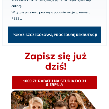
online).
W tytule przelewu prosimy o podanie swojego numeru
PESEL.
POKAŻ SZCZEGÓŁOWĄ PROCEDURĘ REKRUTACJI
Zapisz się już
dziś!
1000 ZŁ RABATU NA STUDIA DO 31
SIERPNIA