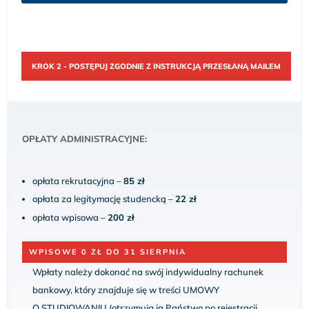
KROK 2 - POSTĘPUJ ZGODNIE Z INSTRUKCJĄ PRZESŁANĄ MAILEM
OPŁATY ADMINISTRACYJNE:
opłata rekrutacyjna –
85 zł
opłata za legitymację studencką –
22 zł
opłata wpisowa –
200 zł
WPISOWE 0 ZŁ DO 31 SIERPNIA
Wpłaty należy dokonać na swój indywidualny rachunek
bankowy, który znajduje się w treści UMOWY
O STUDIOWANIU (otrzymują ją Państwo po rejestracji