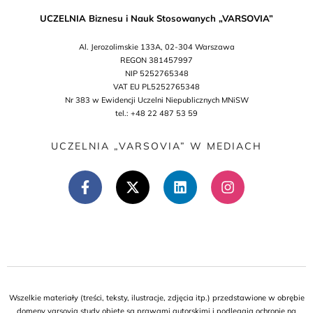
UCZELNIA Biznesu i Nauk Stosowanych „VARSOVIA”
Al. Jerozolimskie 133A, 02-304 Warszawa
REGON 381457997
NIP 5252765348
VAT EU PL5252765348
Nr 383 w Ewidencji Uczelni Niepublicznych MNiSW
tel.: +48 22 487 53 59
UCZELNIA „VARSOVIA” W MEDIACH
Wszelkie materiały (treści, teksty, ilustracje, zdjęcia itp.) przedstawione w obrębie
domeny varsovia.study objęte są prawami autorskimi i podlegają ochronie na