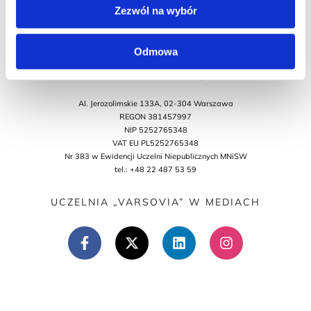
Zezwól na wybór
Odmowa
UCZELNIA Biznesu i Nauk Stosowanych „VARSOVIA”
Al. Jerozolimskie 133A, 02-304 Warszawa
REGON 381457997
NIP 5252765348
VAT EU PL5252765348
Nr 383 w Ewidencji Uczelni Niepublicznych MNiSW
tel.: +48 22 487 53 59
UCZELNIA „VARSOVIA” W MEDIACH