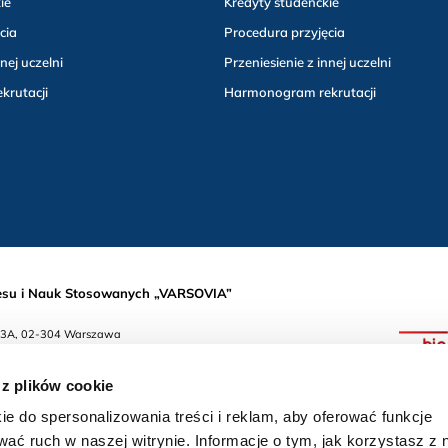
ie
Kredyty studenckie
cia
Procedura przyjęcia
nej uczelni
Przeniesienie z innej uczelni
rutacji
Harmonogram rekrutacji
su i Nauk Stosowanych „VARSOVIA”
 133A, 02-304 Warszawa
7
 z plików cookie
5348
 Uczelni Niepublicznych MNiSW
ie do spersonalizowania treści i reklam, aby oferować funkcje
 59
wać ruch w naszej witrynie. Informacje o tym, jak korzystasz z 