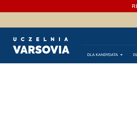
R
DLA KANDYDATA
D