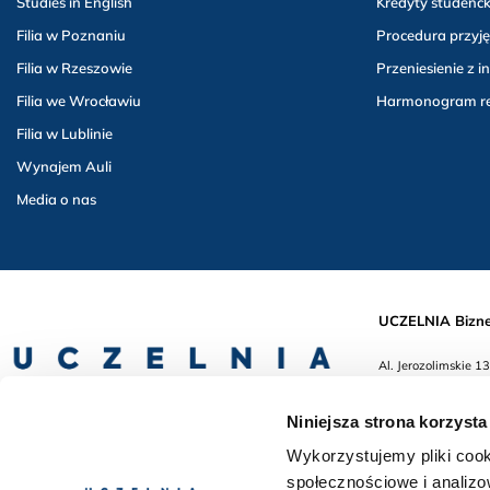
Studies in English
Kredyty studenck
Filia w Poznaniu
Procedura przyję
Filia w Rzeszowie
Przeniesienie z in
Filia we Wrocławiu
Harmonogram rek
Filia w Lublinie
Wynajem Auli
Media o nas
UCZELNIA Bizne
Al. Jerozolimskie
REGON 38145799
NIP 5252765348
Niniejsza strona korzysta
VAT EU PL525276
Nr 383 w Ewidencji
Wykorzystujemy pliki cook
tel.: +48 22 487 53
społecznościowe i analizo