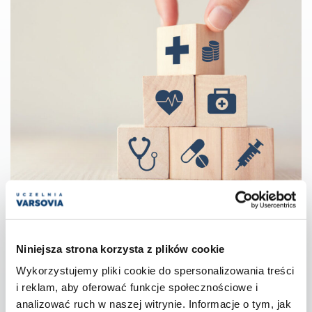
Administracja i zarządzanie w ochronie
zdrowia
Niniejsza strona korzysta z plików cookie
Wykorzystujemy pliki cookie do spersonalizowania treści
i reklam, aby oferować funkcje społecznościowe i
ZAPISZ SIĘ NA STUDIA
analizować ruch w naszej witrynie. Informacje o tym, jak