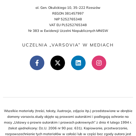
al. Gen. Okulickiego 10, 35-222 Rzeszów
REGON 381457997
NIP 5252765348
VAT EU PL5252765348
Nr 383 w Ewidencji Uczelni Niepublicznych MNiSW
UCZELNIA „VARSOVIA” W MEDIACH
Wszelkie materiały (treści, teksty, ilustracje, zdjęcia itp.) przedstawione w obrębie
domeny varsovia.study objęte są prawami autorskimi i podlegają ochronie na
mocy „Ustawy o prawie autorskim i prawach pokrewnych” z dnia 4 lutego 1994 r.
(tekst ujednolicony: Dz.U. 2006 nr 90 poz. 631). Kopiowanie, przetwarzanie,
rozpowszechnianie tych materiałów w całości lub w części bez zgody autora jest