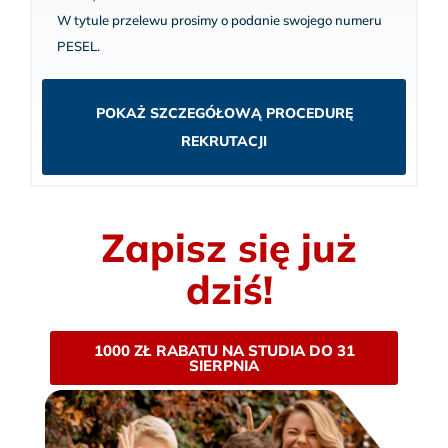
W tytule przelewu prosimy o podanie swojego numeru
PESEL.
POKAŻ SZCZEGÓŁOWĄ PROCEDURĘ
REKRUTACJI
Zapisz się już
dziś!
1000 ZŁ RABATU NA STUDIA DO 31
SIERPNIA