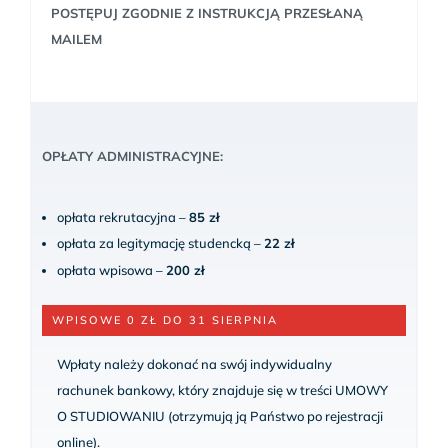
POSTĘPUJ ZGODNIE Z INSTRUKCJĄ PRZESŁANĄ
MAILEM
OPŁATY ADMINISTRACYJNE:
opłata rekrutacyjna –
85 zł
opłata za legitymację studencką –
22 zł
opłata wpisowa –
200 zł
WPISOWE 0 ZŁ DO 31 SIERPNIA
Wpłaty należy dokonać na swój indywidualny
rachunek bankowy, który znajduje się w treści UMOWY
O STUDIOWANIU (otrzymują ją Państwo po rejestracji
online).