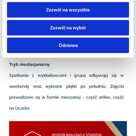
LUB NIESTACJONARNA
Zezwól na wszystkie
Tryb stacjonarny
Zezwól na wybór
Zajęcia odbywają się od poniedziałku do piątku. Studiujesz
3–4 dni w tygodniu w salach wykładowych, a część zajęć
Odmowa
może być realizowana online.
Tryb niestacjonarny
Spotkania z wykładowcami i grupą odbywają się w
weekendy oraz wybrane piątki po południu. Zajęcia
prowadzone są w formie mieszanej – część online, część
na Uczelni.